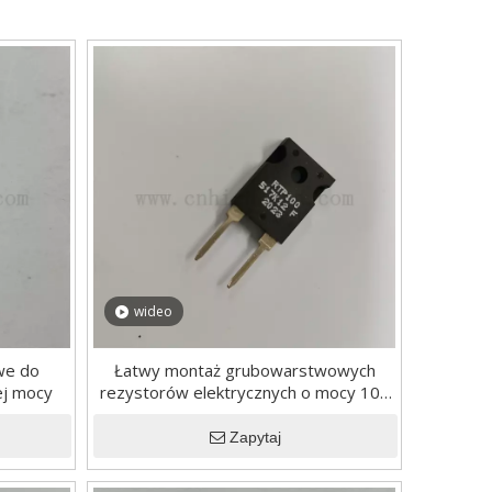
wideo
we do
Łatwy montaż grubowarstwowych
ej mocy
rezystorów elektrycznych o mocy 100
W
Zapytaj