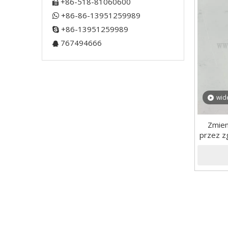
+86-518-81060600

+86-86-13951259989

+86-13951259989

767494666

wid
Zmien
przez z
gęst