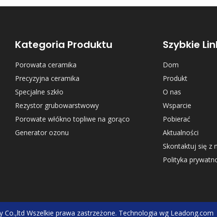
Kategoria Produktu
Szybkie Lin
Porowata ceramika
Dom
Precyzyjna ceramika
Produkt
Specjalne szkło
O nas
Rezystor grubowarstwowy
Wsparcie
Porowate włókno topliwe na gorąco
Pobierać
Generator ozonu
Aktualności
Skontaktuj się z 
Polityka prywatn
 Co.,ltd
Wszelkie prawa zastrzeżone. Technologia wg
Leadong.com