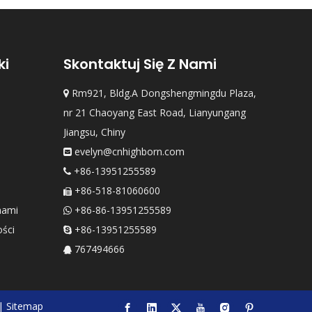
ki
Skontaktuj Się Z Nami
Rm921, Bldg.A Dongshengmingdu Plaza,

nr 21 Chaoyang East Road, Lianyungang
Jiangsu, Chiny
evelyn@cnhighborn.com

+86-13951255589

+86-518-81060600

nami
+86-86-13951255589

ości
+86-13951255589

767494666

|
Sitemap