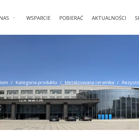
 NAS
WSPARCIE
POBIERAĆ
AKTUALNOŚCI
S
Dom
/
Kategoria produktu
/
Metalizowana ceramika
/
Rezysto