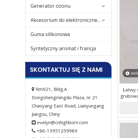
Generator ozonu
Akcesorium do elektronicznego papierosa
Guma silikonowa
Syntetyczny aromat i francja
SKONTAKTUJ SIĘ Z NAMI
wid
Rm921, Bldg.A
Łatwy 

grubowa
Dongshengmingdu Plaza, nr 21
Chaoyang East Road, Lianyungang
Jiangsu, Chiny
evelyn@cnhighborn.com

+86-13951259989
