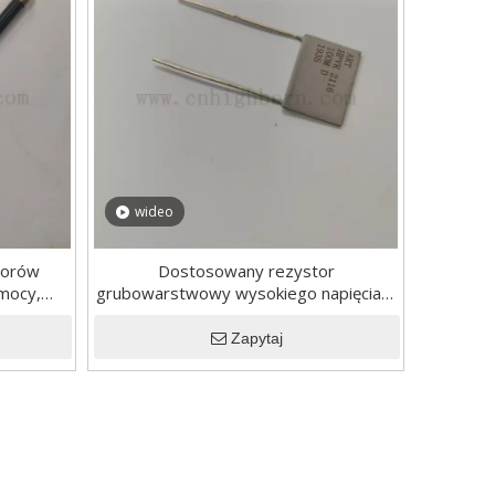
wideo
storów
Dostosowany rezystor
mocy,
grubowarstwowy wysokiego napięcia o
lność
długoterminowej stabilności
Zapytaj