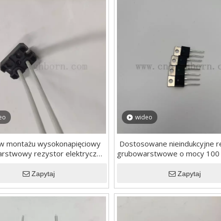
eo
wideo
w montażu wysokonapięciowy
Dostosowane nieindukcyjne r
rstwowy rezystor elektryczny
grubowarstwowe o mocy 100 
o mocy 120 W
100
Zapytaj
Zapytaj