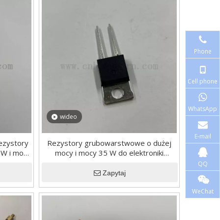
Phone
Cell phone
WhatsApp
wideo
E-mail
ezystory
Rezystory grubowarstwowe o dużej
W i mocy
mocy i mocy 35 W do elektroniki
samochodowej
QQ
Zapytaj
WeChat