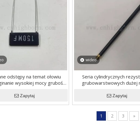
eo
wideo
ne odstępy na temat ołowiu
Seria cylindrycznych rezy
ginanie wysokiej mocy grubości
grubowarstwowych dużej 
ej rezystora elektrycznego
wysoka odporność na stabi
Zapytaj
Zapytaj
1
2
3
»